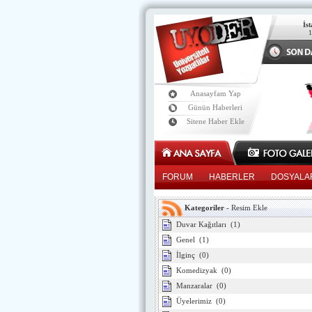
İs
Anasayfam Yap
Günün Haberleri
Sitene Haber Ekle
FORUM
HABERLER
DOSYALA
Kategoriler
-
Resim Ekle
Duvar Kağıtları
(1)
Genel
(1)
İlginç
(0)
Komedizyak
(0)
Manzaralar
(0)
Üyelerimiz
(0)