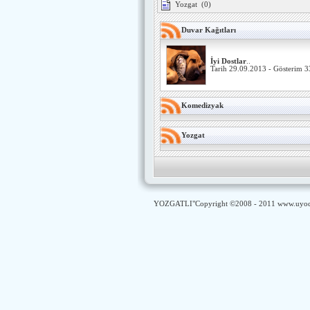
Yozgat
(0)
Duvar Kağıtları
İyi Dostlar
..
Tarih 29.09.2013 - Gösterim 
Komedizyak
Yozgat
YOZGATLI
"Copyright ©2008 - 2011
www.uyod