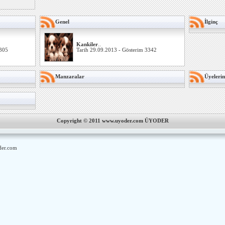
Genel
İlginç
Kankiler
..
3305
Tarih 29.09.2013 - Gösterim 3342
Manzaralar
Üyeleri
Copyright © 2011 www.uyoder.com ÜYODER
er.com