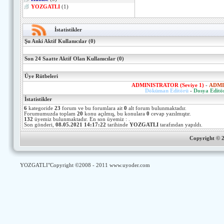
YOZGATLI
(1)
İstatistikler
Şu Anki Aktif Kullanıcılar (0)
Son 24 Saatte Aktif Olan Kullanıcılar (0)
Üye Rütbeleri
ADMINISTRATOR (Seviye 1)
-
ADMIN
Döküman Editörü
-
Dosya Editö
İstatistikler
6
kategoride
23
forum ve bu forumlara ait
0
alt forum bulunmaktadır.
Forumumuzda toplam
20
konu açılmış, bu konulara
0
cevap yazılmıştır.
132
üyemiz bulunmaktadır. En son üyemiz :
.
Son gönderi,
08.05.2021 14:17:22
tarihinde
YOZGATLI
tarafından yapıldı.
Copyright ©
YOZGATLI
"Copyright ©2008 - 2011
www.uyoder.com