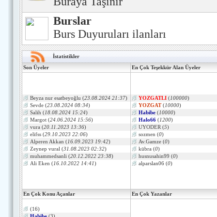
Buraya Taşınır
Burslar
Burs Duyuruları ilanları
İstatistikler
Son Üyeler
En Çok Teşekkür Alan Üyeler
Beyza nur esatbeyoğlu
(
23.08.2024 21:37
)
YOZGATLI
(
100000
)
Sevde
(
23.08.2024 08:34
)
YOZGAT
(
10000
)
Salih
(
18.08.2024 15:24
)
Habibe
(
10000
)
Margot
(
24.06.2024 15:56
)
Halo66
(
1200
)
vura
(
20.11.2023 13:36
)
UYODER
(
5
)
elifss
(
29.10.2023 22:06
)
sozmen
(
0
)
Alperen Akkan
(
16.09.2023 19:42
)
Av.Gamze
(
0
)
Zeynep vural
(
31.08.2023 02:32
)
kübra
(
0
)
muhammedsanli
(
20.12.2022 23:38
)
husnusahin99
(
0
)
Ali Eken
(
16.10.2022 14:41
)
alparslan06
(
0
)
En Çok Konu Açanlar
En Çok Yazanlar
(16)
Habibe
(3)