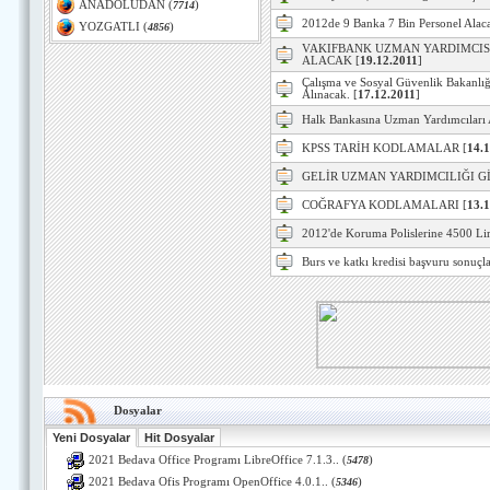
ANADOLUDAN
(
7714
)
2012de 9 Banka 7 Bin Personel Alac
YOZGATLI
(
4856
)
VAKIFBANK UZMAN YARDIMCISI
ALACAK
[
19.12.2011
]
Çalışma ve Sosyal Güvenlik Bakanlı
Alınacak.
[
17.12.2011
]
Halk Bankasına Uzman Yardımcıları A
KPSS TARİH KODLAMALAR
[
14.
GELİR UZMAN YARDIMCILIĞI Gİ
COĞRAFYA KODLAMALARI
[
13.
2012'de Koruma Polislerine 4500 Li
Burs ve katkı kredisi başvuru sonuçla
Dosyalar
Yeni Dosyalar
Hit Dosyalar
2021 Bedava Office Programı LibreOffice 7.1.3..
(
5478
)
2021 Bedava Ofis Programı OpenOffice 4.0.1..
(
5346
)