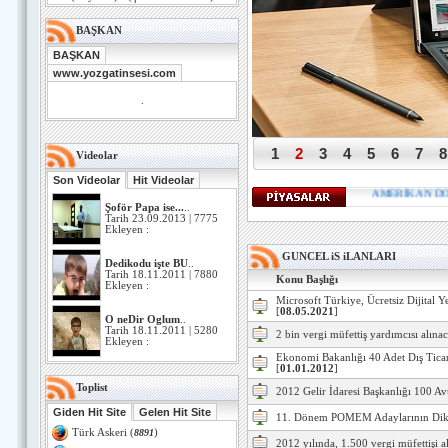
BAŞKAN
BAŞKAN
www.yozgatinsesi.com
.
1
2
3
4
5
6
7
8
Videolar
Son Videolar
Hit Videolar
AMERİKAN DOL
Şoför Papa ise...
..
Tarih 23.09.2013 | 7775
Ekleyen :
GUNCEL iS iLANLARI
Dedikodu işte BU
..
Tarih 18.11.2011 | 7880
Konu Başlığı
Ekleyen :
Microsoft Türkiye, Ücretsiz Dijital Y
[
08.05.2021
]
O neDir Oglum
..
Tarih 18.11.2011 | 5280
2 bin vergi müfettiş yardımcısı alına
Ekleyen :
Ekonomi Bakanlığı 40 Adet Dış Tica
[
01.01.2012
]
Toplist
2012 Gelir İdaresi Başkanlığı 100 Av
Giden Hit Site
Gelen Hit Site
11. Dönem POMEM Adaylarının Dik
Türk Askeri
(
8891
)
2012 yılında, 1.500 vergi müfettişi a