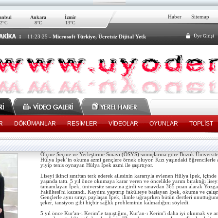
Haber
Sitemap
tanbul
Ankara
İzmir
12°C
8°C
13°C
Üye Girişi
11:23:25 -
Microsoft Türkiye, Ücretsiz Dijital Yetk
13:47:03 -
23:15:49 -
02:48:48 -
03:20:53 -
16:32:48 -
01:00:40 -
00:13:24 -
00:35:08 -
Cep telefonu tarih olacak
3500 lirayı almak için son 2 gün
Türk bilim adamından müthiş buluş
55 Yaşında Üniversiteli Oldu!!!
ALESe girecekler dikkat
BOZOK ÜNİVERSİTESİ’NDE ÖĞRENCİ KAYITLARI
Türk uzmanlar, 11 yeni yıldız keşfetti!
Açık öğretim lisesi ve mesleki açık öğre
R
DÖKÜMANLAR
RESİMLER
VİDEOLAR
OYUNLAR
TOPLİST
Ölçme Seçme ve Yerleştirme Sınavı (ÖSYS) sonuçlarına göre Bozok Üniversitesi
Hülya İpek’in okuma azmi gençlere örnek oluyor. Kızı yaşındaki öğrencilerle a
yiyip tenis oynayan Hülya İpek azmi ile şaşırtıyor.
Liseyi ikinci sınıftan terk ederek ailesinin kararıyla evlenen Hülya İpek, içinde
yaşında tattı. 5 yıl önce okumaya karar veren ve öncelikle yarım bıraktığı lisey
tamamlayan İpek, üniversite sınavına girdi ve sınavdan 365 puan alarak Yozgat
Fakültesi'ni kazandı. Kaydını yaptırıp fakülteye başlayan İpek, okuma ve çalı
Gençlerle aynı sırayı paylaşan İpek, ilimle uğraşırken bütün dertleri unuttuğunu,
şeker, tansiyon gibi hiçbir sağlık probleminin kalmadığını söyledi.
5 yıl önce Kur'an-ı Kerim'le tanıştığını, Kur'an-ı Kerim'i daha iyi okumak ve