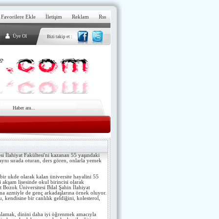
Favorilere Ekle
İletişim
Reklam
Rss
Üye Ol
Bizi takip et :
 İlahiyat Fakültesi'ni kazanan 55 yaşındaki
ynı sırada oturan, ders gören, onlarla yemek
 bir ukde olarak kalan üniversite hayalini 55
i akşam lisesinde okul birincisi olarak
 Bozok Üniversitesi Bilal Şahin İlahiyat
şma azmiyle de genç arkadaşlarına örnek oluyor.
 kendisine bir canlılık geldiğini, kolesterol,
 anlamak, dinini daha iyi öğrenmek amacıyla