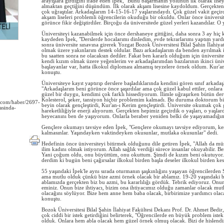
arayışlara girdiğini ifade eden İpek, "Bunu başarmanın yolunun ilk olarak li
almaktan geçtiğini düşündüm. İlk olarak akşam lisesine kaydoldum. Gerçekte
çok uğraştılar. Arkadaşlarım 14-15-16-17 yaşlarındaydı. Çok güzel vakit geçird
akşam liseleri problemli öğrencilerin okuduğu bir okuldu. Onlar önce ünivers
görünce fikir değiştirdiler. Birçoğu da üniversitede güzel yerleri kazandılar.
Üniversiteyi kazanabilmek için önce dershaneye gittiğini, daha sonra 3 ay hiç 
kaydeden İpek, "Derslerde hocalarımı dinledim, evde tekrarlarımı yaptım yardım
sonra üniversite sınavına girerek Yozgat Bozok Üniversitesi Bilal Şahin İlahiya
olmak üzere yakınlarım destek oldular. Bazı arkadaşlarım da benden ayrılmak i
bu saatten sonra ne olacaksın dediler. Fakat ben kararlı olduğum için üniversi
kendi kızım olmak üzere yeğenlerim ve arkadaşlarımdan bazılarının ikinci üniv
başlayanlar var, hatta ilkokul diploması almamış teyzelere örnek oldum. Kur'a
konuştu.
Üniversiteye kayıt yaptırıp derslere başladıklarında kendini gören sınıf arkadaşl
"Arkadaşlarım beni görünce önce şaşırdılar ama çok güzel kabul ettiler, onlar
güzel bir duygu, kendimi çok farklı hissediyorum. İlimle uğraşırken bütün dert
Kolesterol, şeker, tansiyon hiçbir problemim kalmadı. Bu duruma doktorum bile ş
i.com/haber/2697-
beyin olarak gençleştirdi, Kur'an-ı Kerim gençleştirdi. Üniversite okumak çok
asinda-
hareketliliğiyle enerji alıyorum. Gerçekten hepimiz geçirdik o yaşları, o yaşlar
heyecanını ben de yaşıyorum. Onlarla beraber yeniden belki de yaşayamadığı
Gençlere okumayı tavsiye eden İpek, "Gençlere okumayı tavsiye ediyorum, kesi
kalmasınlar. Yaşındayken vaktindeyken okusunlar, mutlaka okusunlar" dedi.
Hedefinin önce üniversiteyi bitirmek olduğunu dile getiren İpek, "Allah da mü
ilim kadını olmak istiyorum. Allah sağlık verdiği sürece insanlar okuyabilir. 
Yani çoğum oldu, onu büyüttüm, onu okuttum. Şimdi de kızım beni okutuyor
derdim ki bugün beni çağırsalar ilkokul birden başla deseler ilkokul birden kesi
55 yaşındaki İpek'le aynı sırada oturmanın şaşkınlığını yaşayan öğrencilerden 
ama mutlu olduk çünkü bize azmi örnek olacak bir ablamız. 19-20 yaşındaki bi
ablamızda gerçekten biz bu azmi, bu kararlılığı gördük. Tebrik ediyoruz. Onunl
eminiz. Onun bize ihtiyacı, bizim ona ihtiyacımız olduğu zamanlar olacak mut
olacağını söylüyor. Bize hem anne hem baba olacak, birbirimize yardımcı olac
konuştu.
Bozok Üniversitesi Bilal Şahin İlahiyat Fakültesi Dekanı Prof. Dr. Ahmet Bedir
çok ciddi bir istek getirdiğini belirterek, "Öğrencilerde en büyük problem ist
olduk. Onlara hem abla olacak hem güzel örnek olmuş olacak. Bizi de hislendir