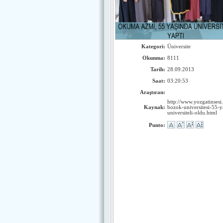
Kategori:
Üniversite
Okunma:
8111
Tarih:
28.09.2013
Saat:
03:20:53
Araştıran:
http://www.yozgatinses
Kaynak:
bozok-universitesi-55-y
universiteli-oldu.html
Punto: