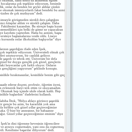
seyi okumak, daha sonra da akademik eğitim
n hocalarıma çok teşekkür ediyorum, benimle
ik, onlar da benden bir şeyler aldılar çünkü
ite okumak istemiyorlardı fakat bendeki bu azmi
 O yüzden de çok mutluyum" dedi.
kimseyle görüşmeden sürekli ders çalıştığını
cı kitaplar aldım ve sürekli çalıştım. Daha
t Fakültesini kazandım. Bu süreçte başta kızım
stemedikleri için belki de gitme ne yapacaksın
teye kaydımı yaptırdım. Hatta bu azmim, başta
ersiteye başlamalarına vesile oldu. Liseye
n kursunda onlar ilkokuldan başlıyorlar" diye
arının şaşırdığını ifade eden İpek,
a çok teşekkür ediyorum. Üniversiteli olmak çok
leri unutuyorum, bir canlılık geliyor.
aşırdı ve tebrik etti. Üniversite bir defa
 güzel bir duygu gençlik çok güzel, gençlerin
daki heyecanlar çok farklı oluyor. Onların
m gençliğimi yaşıyorum" şeklinde konuştu.
nlikle bırakmasınlar, kesinlikle benim gibi geç
saade ederse doçent, profesör, öğretim üyesi,
Ben evlenerek liseyi terk ettim ve okuyamadım.
. Okumak hep içimde ukde olarak kaldı. Hep
nlikle başlardım" ifadelerini kullandı.
Sabiha İltok, "Hülya ablayı görünce şaşırdık
r gençte bu azim, bu kararlılık yok ama
a birlikte çok güzel yıllar geçireceğimize
laka. O bize bir anneanne, bir babaanne
ağız. Güzel yıllar geçireceğimize eminim" diye
, İpek'in dini öğrenme hevesinin öğrencilere
ek ve arzuyu coşturmaktı, yani onu da coşturmuş
di. Kendisine başarılar diliyorum" dedi.