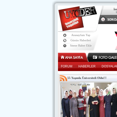
İs
Anasayfam Yap
Günün Haberleri
Sitene Haber Ekle
FORUM
HABERLER
DOSYALA
55 Yaşında Üniversiteli Oldu!!!