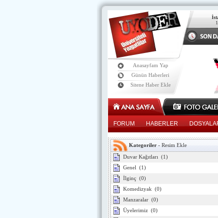
İs
Anasayfam Yap
Günün Haberleri
Sitene Haber Ekle
FORUM
HABERLER
DOSYALA
Kategoriler
-
Resim Ekle
Duvar Kağıtları
(1)
Genel
(1)
İlginç
(0)
Komedizyak
(0)
Manzaralar
(0)
Üyelerimiz
(0)