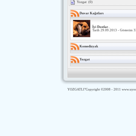
Yozgat
(0)
Duvar Kağıtları
İyi Dostlar
..
Tarih 29.09.2013 - Gösterim 
Komedizyak
Yozgat
YOZGATLI
"Copyright ©2008 - 2011
www.uyod