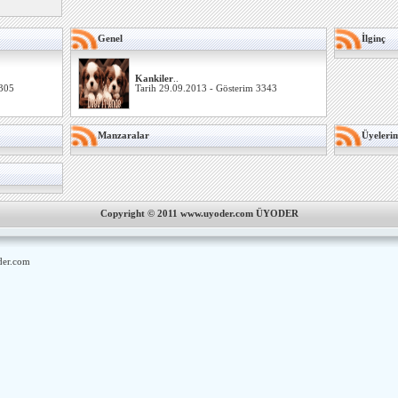
Genel
İlginç
Kankiler
..
3305
Tarih 29.09.2013 - Gösterim 3343
Manzaralar
Üyeleri
Copyright © 2011 www.uyoder.com ÜYODER
er.com