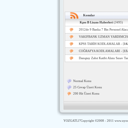
Konular
Kpss B Lisans Haberleri
(
3495
)
2012de 9 Banka 7 Bin Personel Alac
VAKIFBANK UZMAN YARDIMCISI
KPSS TARİH KODLAMALAR
- [
14
COĞRAFYA KODLAMALARI
- [
13
Danıştay Zabıt Katibi Alımı Sınav Tar
Normal Konu
25 Cevap Üzeri Konu
200 Hit Üzeri Konu
YOZGATLI
"Copyright ©2008 - 2011
www.uyod