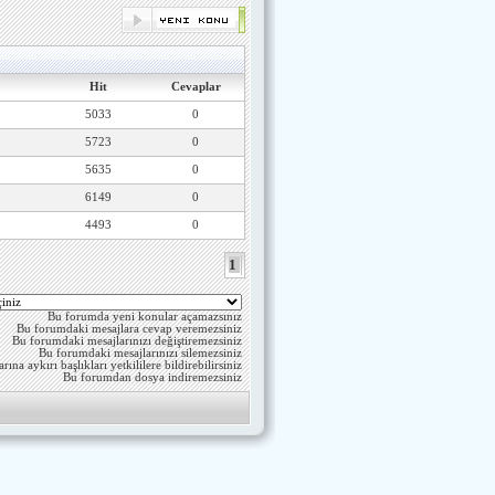
Hit
Cevaplar
5033
0
5723
0
5635
0
6149
0
4493
0
1
Bu forumda yeni konular açamazsınız
Bu forumdaki mesajlara cevap veremezsiniz
Bu forumdaki mesajlarınızı değiştiremezsiniz
Bu forumdaki mesajlarınızı silemezsiniz
ına aykırı başlıkları yetkililere bildirebilirsiniz
Bu forumdan dosya indiremezsiniz