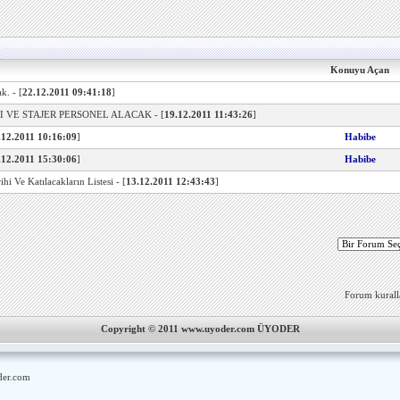
Konuyu Açan
ak.
- [
22.12.2011 09:41:18
]
 VE STAJER PERSONEL ALACAK
- [
19.12.2011 11:43:26
]
.12.2011 10:16:09
]
Habibe
.12.2011 15:30:06
]
Habibe
ihi Ve Katılacakların Listesi
- [
13.12.2011 12:43:43
]
Forum kurallar
Copyright © 2011 www.uyoder.com ÜYODER
er.com