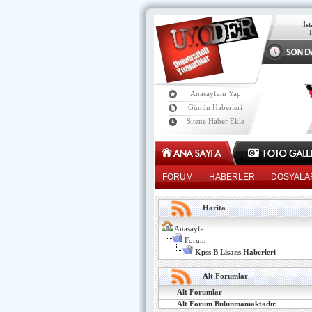
İs
Anasayfam Yap
Günün Haberleri
Sitene Haber Ekle
FORUM
HABERLER
DOSYALA
Harita
Anasayfa
Forum
Kpss B Lisans Haberleri
Alt Forumlar
Alt Forumlar
Alt Forum Bulunmamaktadır.